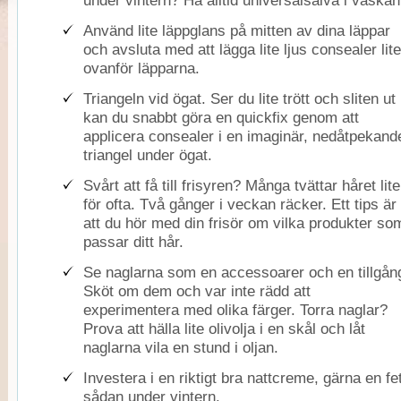
under vintern? Ha alltid universalsalva i väskan
Använd lite läppglans på mitten av dina läppar
och avsluta med att lägga lite ljus consealer lite
ovanför läpparna.
Triangeln vid ögat. Ser du lite trött och sliten ut
kan du snabbt göra en quickfix genom att
applicera consealer i en imaginär, nedåtpekand
triangel under ögat.
Svårt att få till frisyren? Många tvättar håret lite
för ofta. Två gånger i veckan räcker. Ett tips är
att du hör med din frisör om vilka produkter so
passar ditt hår.
Se naglarna som en accessoarer och en tillgån
Sköt om dem och var inte rädd att
experimentera med olika färger. Torra naglar?
Prova att hälla lite olivolja i en skål och låt
naglarna vila en stund i oljan.
Investera i en riktigt bra nattcreme, gärna en fe
sådan under vintern.