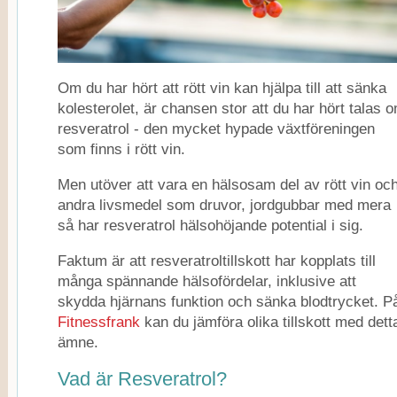
Om du har hört att rött vin kan hjälpa till att sänka
kolesterolet, är chansen stor att du har hört talas 
resveratrol - den mycket hypade växtföreningen
som finns i rött vin.
Men utöver att vara en hälsosam del av rött vin oc
andra livsmedel som druvor, jordgubbar med mera
så har resveratrol hälsohöjande potential i sig.
Faktum är att resveratroltillskott har kopplats till
många spännande hälsofördelar, inklusive att
skydda hjärnans funktion och sänka blodtrycket. P
Fitnessfrank
kan du jämföra olika tillskott med dett
ämne.
Vad är Resveratrol?