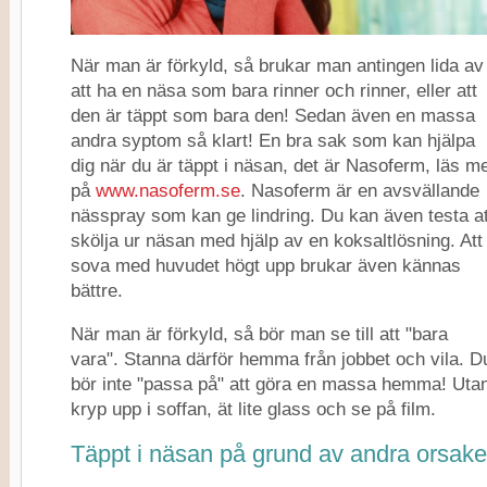
När man är förkyld, så brukar man antingen lida av
att ha en näsa som bara rinner och rinner, eller att
den är täppt som bara den! Sedan även en massa
andra syptom så klart! En bra sak som kan hjälpa
dig när du är täppt i näsan, det är Nasoferm, läs m
på
www.nasoferm.se
. Nasoferm är en avsvällande
nässpray som kan ge lindring. Du kan även testa at
skölja ur näsan med hjälp av en koksaltlösning. Att
sova med huvudet högt upp brukar även kännas
bättre.
När man är förkyld, så bör man se till att "bara
vara". Stanna därför hemma från jobbet och vila. D
bör inte "passa på" att göra en massa hemma! Uta
kryp upp i soffan, ät lite glass och se på film.
Täppt i näsan på grund av andra orsake