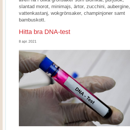
slantad morot, minimajs, ärtor, zucchini, aubergine,
vattenkastanj, wokgrönsaker, champinjoner samt
bambuskott.
Hitta bra DNA-test
8 apr. 2021