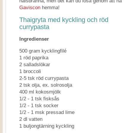
halsbränna, men det kan du lösa genom att ha
Gaviscon
hemma!
Thaigryta med kyckling och röd
currypasta
Ingredienser
500 gram kycklingfilé
1 röd paprika
2 salladslökar
1 broccoli
2-5 tsk röd currypasta
2 tsk olja, ex. solrosolja
400 ml kokosmjölk
1/2 - 1 tsk fisksås
1/2 - 1 tsk socker
1/2 - 1 msk pressad lime
2 dl vatten
1 buljongtärning kyckling