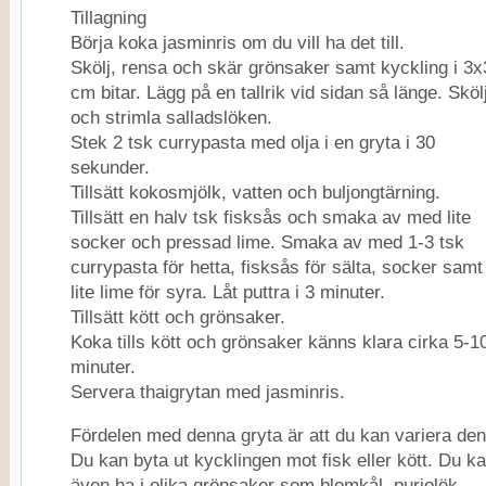
Tillagning
Börja koka jasminris om du vill ha det till.
Skölj, rensa och skär grönsaker samt kyckling i 3x
cm bitar. Lägg på en tallrik vid sidan så länge. Sköl
och strimla salladslöken.
Stek 2 tsk currypasta med olja i en gryta i 30
sekunder.
Tillsätt kokosmjölk, vatten och buljongtärning.
Tillsätt en halv tsk fisksås och smaka av med lite
socker och pressad lime. Smaka av med 1-3 tsk
currypasta för hetta, fisksås för sälta, socker samt
lite lime för syra. Låt puttra i 3 minuter.
Tillsätt kött och grönsaker.
Koka tills kött och grönsaker känns klara cirka 5-1
minuter.
Servera thaigrytan med jasminris.
Fördelen med denna gryta är att du kan variera den
Du kan byta ut kycklingen mot fisk eller kött. Du k
även ha i olika grönsaker som blomkål, purjolök,