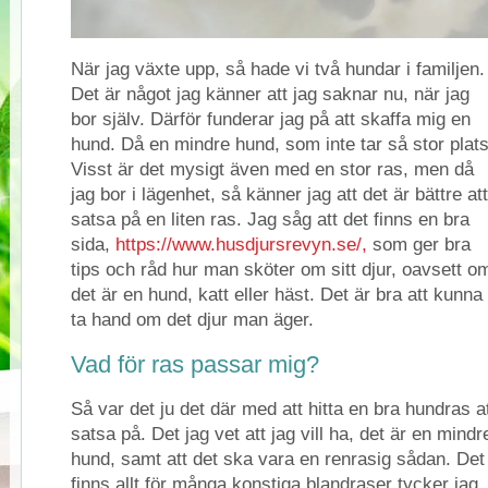
När jag växte upp, så hade vi två hundar i familjen.
Det är något jag känner att jag saknar nu, när jag
bor själv. Därför funderar jag på att skaffa mig en
hund. Då en mindre hund, som inte tar så stor plats
Visst är det mysigt även med en stor ras, men då
jag bor i lägenhet, så känner jag att det är bättre att
satsa på en liten ras. Jag såg att det finns en bra
sida,
https://www.husdjursrevyn.se/,
som ger bra
tips och råd hur man sköter om sitt djur, oavsett o
det är en hund, katt eller häst. Det är bra att kunna
ta hand om det djur man äger.
Vad för ras passar mig?
Så var det ju det där med att hitta en bra hundras a
satsa på. Det jag vet att jag vill ha, det är en mindr
hund, samt att det ska vara en renrasig sådan. Det
finns allt för många konstiga blandraser tycker jag.