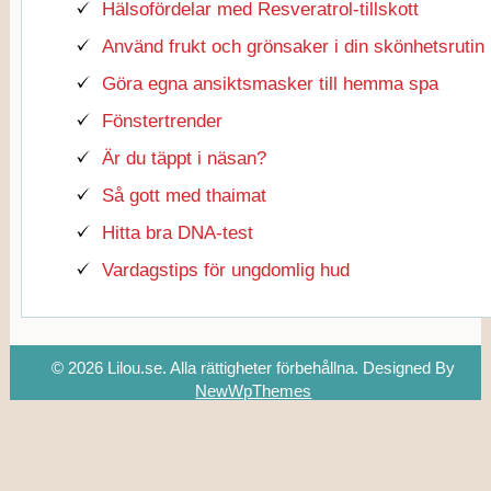
Hälsofördelar med Resveratrol-tillskott
Använd frukt och grönsaker i din skönhetsrutin
Göra egna ansiktsmasker till hemma spa
Fönstertrender
Är du täppt i näsan?
Så gott med thaimat
Hitta bra DNA-test
Vardagstips för ungdomlig hud
© 2026 Lilou.se. Alla rättigheter förbehållna.
Designed By
NewWpThemes